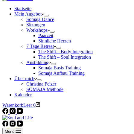
Startseite
Mein Angebot
Somaja-Dance
Sitzungen
Workshops
Paarzeit
Sinnliche Herzen
7 Tage Retreat
The Shift – Body Integration
The Shift – Soul Integration
Ausbildung
Somaja Basis Training
Somaja Aufbau Training
Über mich
Christina Pelzer
SOMAJA Methode
Kalender
Warenkorb
Leer
0
Menü