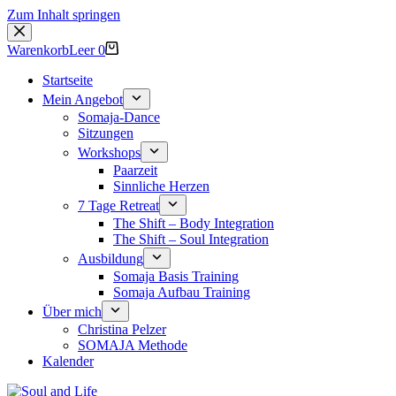
Zum Inhalt springen
Warenkorb
Leer
0
Startseite
Mein Angebot
Somaja-Dance
Sitzungen
Workshops
Paarzeit
Sinnliche Herzen
7 Tage Retreat
The Shift – Body Integration
The Shift – Soul Integration
Ausbildung
Somaja Basis Training
Somaja Aufbau Training
Über mich
Christina Pelzer
SOMAJA Methode
Kalender