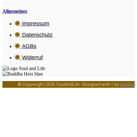
Allgemeines
Impressum
Datenschutz
AGBs
Widerruf
© Copywright 2026 SoulAndLife -Designed with  by
webkiwi