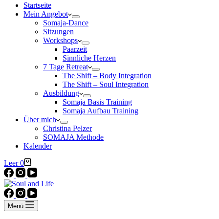
Startseite
Mein Angebot
Somaja-Dance
Sitzungen
Workshops
Paarzeit
Sinnliche Herzen
7 Tage Retreat
The Shift – Body Integration
The Shift – Soul Integration
Ausbildung
Somaja Basis Training
Somaja Aufbau Training
Über mich
Christina Pelzer
SOMAJA Methode
Kalender
Warenkorb
Leer
0
Menü