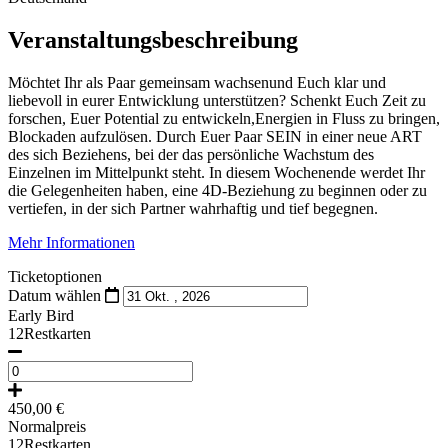
Veranstaltungsbeschreibung
Möchtet Ihr als Paar gemeinsam wachsen
und Euch klar und
liebevoll in eur
er Entwicklung
unterstützen?
Schenkt Euch Zeit zu
forschen, Euer Potential zu entwickeln,
E
nergien
in Fluss zu bringen,
Blockaden aufzulösen.
Durch Euer Paar SEIN in einer neue ART
des sich Beziehens,
bei der das persönliche Wachstum des
Einzelnen im Mittelpunkt steht.
In diesem Wochenende werdet Ihr
die Gelegenheiten haben,
eine 4D-Beziehung zu beginnen oder zu
vertiefen,
in der sich Partner wahrhaftig und tief begegnen.
Mehr Informationen
Ticketoptionen
Datum wählen
Early Bird
12Restkarten
450,00
€
Normalpreis
12Restkarten