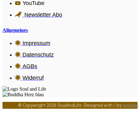
YouTube
Newsletter Abo
Allgemeines
Impressum
Datenschutz
AGBs
Widerruf
© Copywright 2026 SoulAndLife -Designed with  by
webkiwi