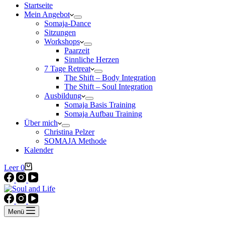
Startseite
Mein Angebot
Somaja-Dance
Sitzungen
Workshops
Paarzeit
Sinnliche Herzen
7 Tage Retreat
The Shift – Body Integration
The Shift – Soul Integration
Ausbildung
Somaja Basis Training
Somaja Aufbau Training
Über mich
Christina Pelzer
SOMAJA Methode
Kalender
Warenkorb
Leer
0
Menü