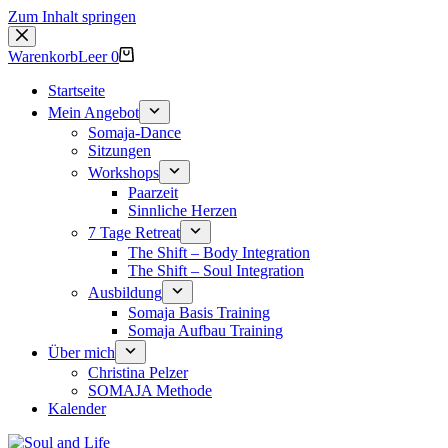
Zum Inhalt springen
Warenkorb
Leer
0
Startseite
Mein Angebot
Somaja-Dance
Sitzungen
Workshops
Paarzeit
Sinnliche Herzen
7 Tage Retreat
The Shift – Body Integration
The Shift – Soul Integration
Ausbildung
Somaja Basis Training
Somaja Aufbau Training
Über mich
Christina Pelzer
SOMAJA Methode
Kalender