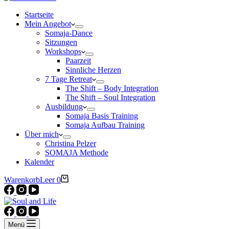
Startseite
Mein Angebot
Somaja-Dance
Sitzungen
Workshops
Paarzeit
Sinnliche Herzen
7 Tage Retreat
The Shift – Body Integration
The Shift – Soul Integration
Ausbildung
Somaja Basis Training
Somaja Aufbau Training
Über mich
Christina Pelzer
SOMAJA Methode
Kalender
Warenkorb
Leer
0
Menü