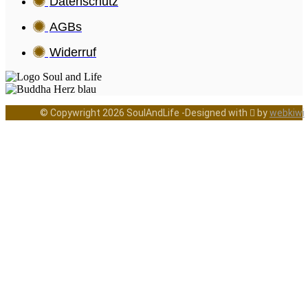
Datenschutz
AGBs
Widerruf
© Copywright 2026 SoulAndLife -Designed with  by
webkiwi