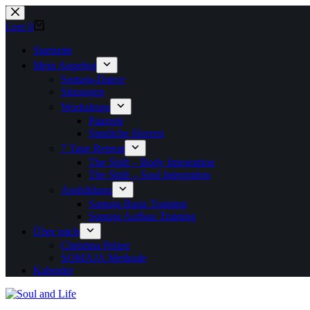
Zum
Inhalt
Warenkorb
Leer
0
springen
Startseite
Mein Angebot
Somaja-Dance
Sitzungen
Workshops
Paarzeit
Sinnliche Herzen
7 Tage Retreat
The Shift – Body Integration
The Shift – Soul Integration
Ausbildung
Somaja Basis Training
Somaja Aufbau Training
Über mich
Christina Pelzer
SOMAJA Methode
Kalender