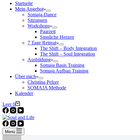
Startseite
Mein Angebot
Somaja-Dance
Sitzungen
Workshops
Paarzeit
Sinnliche Herzen
7 Tage Retreat
The Shift – Body Integration
The Shift – Soul Integration
Ausbildung
Somaja Basis Training
Somaja Aufbau Training
Über mich
Christina Pelzer
SOMAJA Methode
Kalender
Warenkorb
Leer
0
Menü