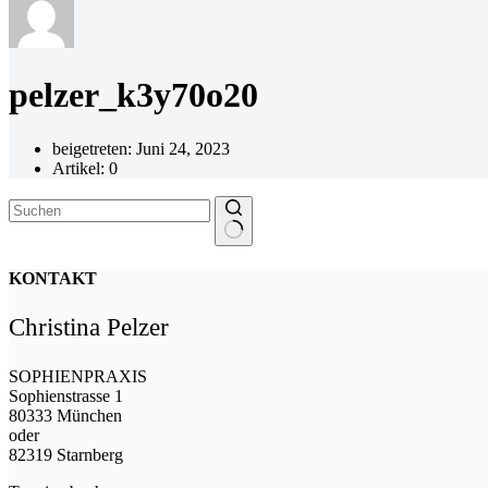
pelzer_k3y70o20
beigetreten: Juni 24, 2023
Artikel: 0
Keine
Ergebnisse
KONTAKT
Christina Pelzer
SOPHIENPRAXIS
Sophienstrasse 1
80333 München
oder
82319 Starnberg