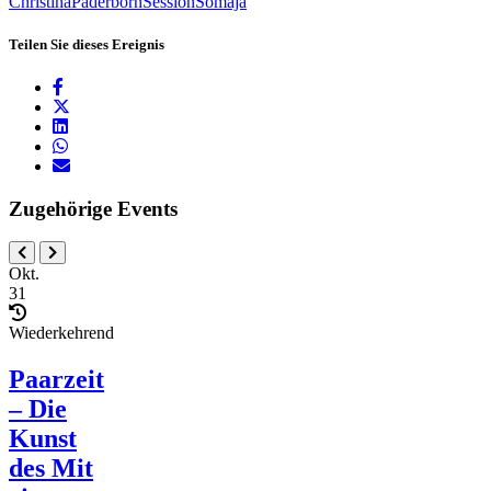
Christina
Paderborn
Session
Somaja
Teilen Sie dieses Ereignis
Zugehörige Events
Okt.
31
Wiederkehrend
Paarzeit
– Die
Kunst
des Mit