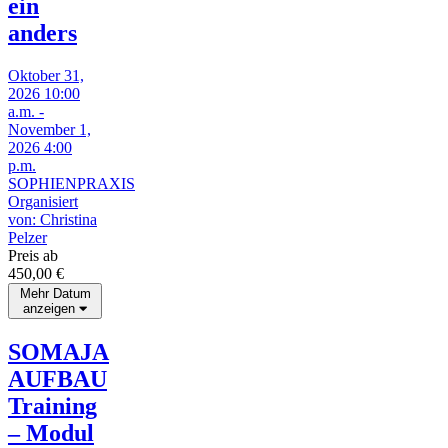
ein
anders
Oktober 31,
2026 10:00
a.m. -
November 1,
2026 4:00
p.m.
SOPHIENPRAXIS
Organisiert
von: Christina
Pelzer
Preis ab
450,00
€
Mehr Datum
anzeigen
SOMAJA
AUFBAU
Training
– Modul