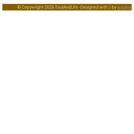
© Copywright 2026 SoulAndLife -Designed with  by
webkiwi