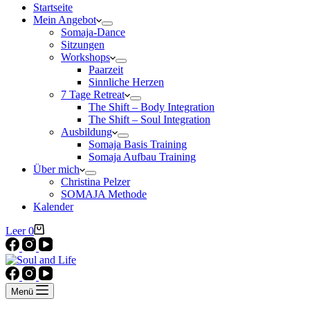
Startseite
Mein Angebot
Somaja-Dance
Sitzungen
Workshops
Paarzeit
Sinnliche Herzen
7 Tage Retreat
The Shift – Body Integration
The Shift – Soul Integration
Ausbildung
Somaja Basis Training
Somaja Aufbau Training
Über mich
Christina Pelzer
SOMAJA Methode
Kalender
Warenkorb
Leer
0
Menü