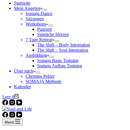
Startseite
Mein Angebot
Somaja-Dance
Sitzungen
Workshops
Paarzeit
Sinnliche Herzen
7 Tage Retreat
The Shift – Body Integration
The Shift – Soul Integration
Ausbildung
Somaja Basis Training
Somaja Aufbau Training
Über mich
Christina Pelzer
SOMAJA Methode
Kalender
Warenkorb
Leer
0
Menü