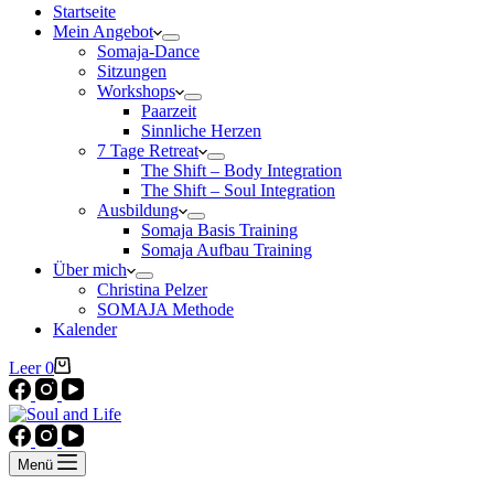
Startseite
Mein Angebot
Somaja-Dance
Sitzungen
Workshops
Paarzeit
Sinnliche Herzen
7 Tage Retreat
The Shift – Body Integration
The Shift – Soul Integration
Ausbildung
Somaja Basis Training
Somaja Aufbau Training
Über mich
Christina Pelzer
SOMAJA Methode
Kalender
Warenkorb
Leer
0
Menü