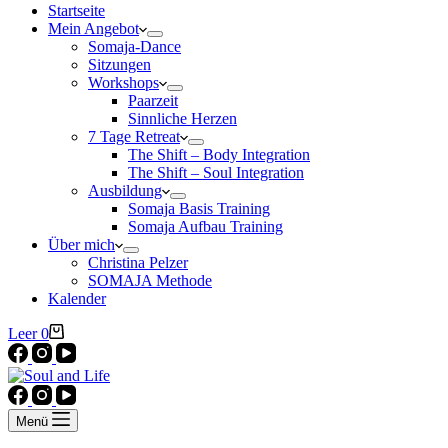
Startseite
Mein Angebot
Somaja-Dance
Sitzungen
Workshops
Paarzeit
Sinnliche Herzen
7 Tage Retreat
The Shift – Body Integration
The Shift – Soul Integration
Ausbildung
Somaja Basis Training
Somaja Aufbau Training
Über mich
Christina Pelzer
SOMAJA Methode
Kalender
Warenkorb
Leer
0
Menü